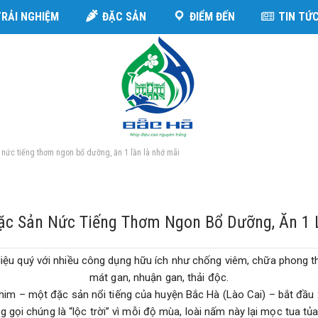
TRẢI NGHIỆM
ĐẶC SẢN
ĐIỂM ĐẾN
TIN TỨ
 nức tiếng thơm ngon bổ dưỡng, ăn 1 lần là nhớ mãi
Đặc Sản Nức Tiếng Thơm Ngon Bổ Dưỡng, Ăn 1 
ệu quý với nhiều công dụng hữu ích như chống viêm, chữa phong thấp
mát gan, nhuận gan, thải độc.
im – một đặc sản nổi tiếng của huyện Bắc Hà (Lào Cai) – bắt đầu 
 gọi chúng là “lộc trời” vì mỗi độ mùa, loài nấm này lại mọc tua t