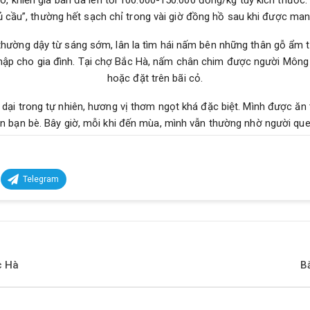
khiến giá bán đã lên tới 100.000-150.000 đồng/kg tùy kích thước. 
 cầu”, thường hết sạch chỉ trong vài giờ đồng hồ sau khi được man
ường dậy từ sáng sớm, lân la tìm hái nấm bên những thân gỗ ẩm tr
nhập cho gia đình. Tại chợ Bắc Hà, nấm chân chim được người Mông 
hoặc đặt trên bãi cỏ.
dại trong tự nhiên, hương vị thơm ngọt khá đặc biệt. Mình được ăn
n bạn bè. Bây giờ, mỗi khi đến mùa, mình vẫn thường nhờ người quen
Telegram
c Hà
B