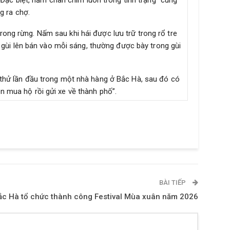
Đặc biệt, nấm chân chim luôn trong tình trạng “cung
g ra chợ.
ong rừng. Nấm sau khi hái được lưu trữ trong rổ tre
gùi lên bán vào mỗi sáng, thường được bày trong gùi
 thử lần đầu trong một nhà hàng ở Bắc Hà, sau đó có
 mua hộ rồi gửi xe về thành phố”.
BÀI TIẾP
ắc Hà tổ chức thành công Festival Mùa xuân năm 2026