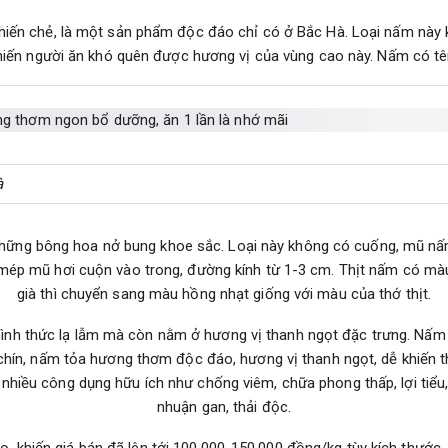
hiến chẻ, là một sản phẩm độc đáo chỉ có ở Bắc Hà. Loại nấm này 
 khiến người ăn khó quên được hương vị của vùng cao này. Nấm có
à
hững bông hoa nở bung khoe sắc. Loại này không có cuống, mũ nấm
 mép mũ hơi cuộn vào trong, đường kính từ 1-3 cm. Thịt nấm có màu 
già thì chuyển sang màu hồng nhạt giống với màu của thớ thịt.
hình thức lạ lẫm mà còn nằm ở hương vị thanh ngọt đặc trưng. Nấ
 chín, nấm tỏa hương thơm độc đáo, hương vị thanh ngọt, dễ khiến
nhiều công dụng hữu ích như chống viêm, chữa phong thấp, lợi tiểu,
nhuận gan, thải độc.