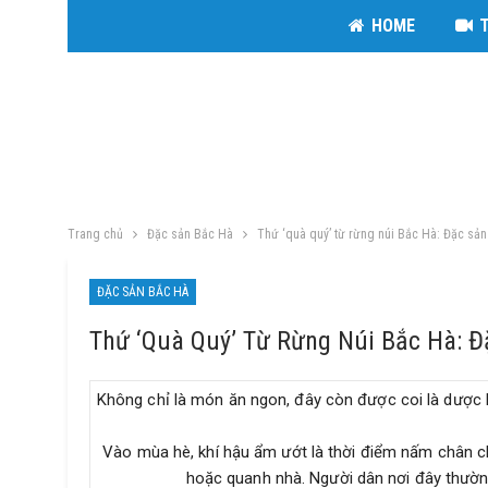
HOME
Trang chủ
Đặc sản Bắc Hà
Thứ ‘quà quý’ từ rừng núi Bắc Hà: Đặc sản
ĐẶC SẢN BẮC HÀ
Thứ ‘quà Quý’ Từ Rừng Núi Bắc Hà: 
Không chỉ là món ăn ngon, đây còn được coi là dược li
Vào mùa hè, khí hậu ẩm ướt là thời điểm nấm chân ch
hoặc quanh nhà. Người dân nơi đây thường