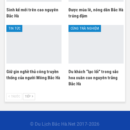
Sinh kế mới trên cao nguyên
Được mùa lê, nông dân Bắc Hà
Bắc Hà
trúng đậm
TIN TỨC
CÙNG TRẢI NGHIỆM
Giữ gìn nghề thủ công truyền
Du khách “lạc lối” trong sắc
thống của người Mông Bắc Hà
hoa xuân cao nguyên trắng
Bắc Hà
TRƯỚC
TIẾP
© Du Lịch Bắc Hà.Net 2017-2026