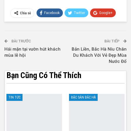
Facebook
Twitter
Google+
Chia sẻ
Telegram
BÀI TRƯỚC
BÀI TIẾP
Hái mận tại vườn hút khách
Bản Liền, Bắc Hà Níu Chân
mùa lễ hội
Du Khách Với Vẻ Đẹp Mùa
Nước Đổ
Bạn Cũng Có Thể Thích
TIN TỨC
ĐẶC SẢN BẮC HÀ