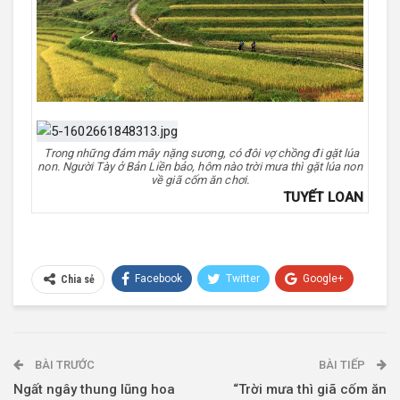
Trong những đám mây nặng sương, có đôi vợ chồng đi gặt lúa
non. Người Tày ở Bản Liền bảo, hôm nào trời mưa thì gặt lúa non
về giã cốm ăn chơi.
TUYẾT LOAN
Facebook
Twitter
Google+
Chia sẻ
Telegram
BÀI TRƯỚC
BÀI TIẾP
Ngất ngây thung lũng hoa
“Trời mưa thì giã cốm ăn