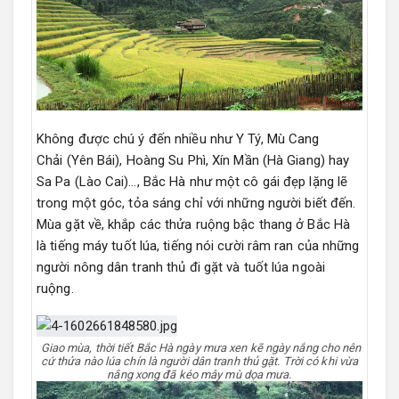
Không được chú ý đến nhiều như Y Tý, Mù Cang
Chải (Yên Bái), Hoàng Su Phì, Xín Mần (Hà Giang) hay
Sa Pa (Lào Cai)…, Bắc Hà như một cô gái đẹp lặng lẽ
trong một góc, tỏa sáng chỉ với những người biết đến.
Mùa gặt về, khắp các thửa ruộng bậc thang ở Bắc Hà
là tiếng máy tuốt lúa, tiếng nói cười râm ran của những
người nông dân tranh thủ đi gặt và tuốt lúa ngoài
ruộng.
Giao mùa, thời tiết Bắc Hà ngày mưa xen kẽ ngày nắng cho nên
cứ thửa nào lúa chín là người dân tranh thủ gặt. Trời có khi vừa
nắng xong đã kéo mây mù dọa mưa.