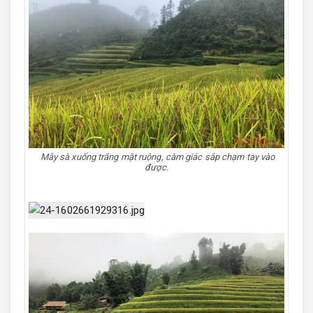
Mây sà xuống trắng mặt ruộng, càm giác sắp chạm tay vào
được.